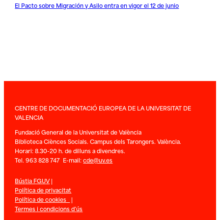
El Pacto sobre Migración y Asilo entra en vigor el 12 de junio
CENTRE DE DOCUMENTACIÓ EUROPEA DE LA UNIVERSITAT DE
VALENCIA
Fundació General de la Universitat de València
Biblioteca Ciènces Socials. Campus dels Tarongers. València.
Horari: 8.30-20 h. de dilluns a divendres.
Tel. 963 828 747 E-mail:
cde@uv.es
Bústia FGUV
|
Política de privacitat
Política de cookies
|
Termes i condicions d’ús