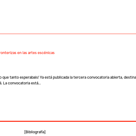
ronterizas en las artes escénicas
 que tanto esperabais! Ya está publicada la tercera convocatoria abierta, destin
á. La convocatoria está…
[
Bibliografía
]