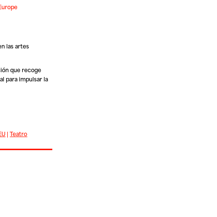
mEurope
en las artes
ción que recoge
l para impulsar la
EU
|
Teatro