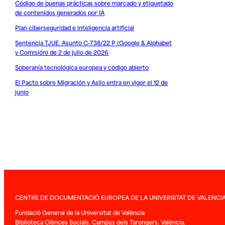
Código de buenas prácticas sobre marcado y etiquetado
de contenidos generados por IA
Plan ciberseguridad e inteligencia artificial
Sentencia TJUE. Asunto C-738/22 P (Google & Alphabet
v Comisión) de 2 de julio de 2026
Soberanía tecnológica europea y código abierto
El Pacto sobre Migración y Asilo entra en vigor el 12 de
junio
CENTRE DE DOCUMENTACIÓ EUROPEA DE LA UNIVERSITAT DE VALENCI
Fundació General de la Universitat de València
Biblioteca Ciènces Socials. Campus dels Tarongers. València.