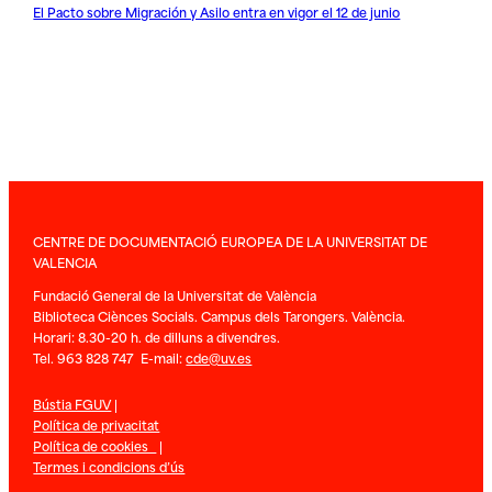
El Pacto sobre Migración y Asilo entra en vigor el 12 de junio
CENTRE DE DOCUMENTACIÓ EUROPEA DE LA UNIVERSITAT DE
VALENCIA
Fundació General de la Universitat de València
Biblioteca Ciènces Socials. Campus dels Tarongers. València.
Horari: 8.30-20 h. de dilluns a divendres.
Tel. 963 828 747 E-mail:
cde@uv.es
Bústia FGUV
|
Política de privacitat
Política de cookies
|
Termes i condicions d’ús