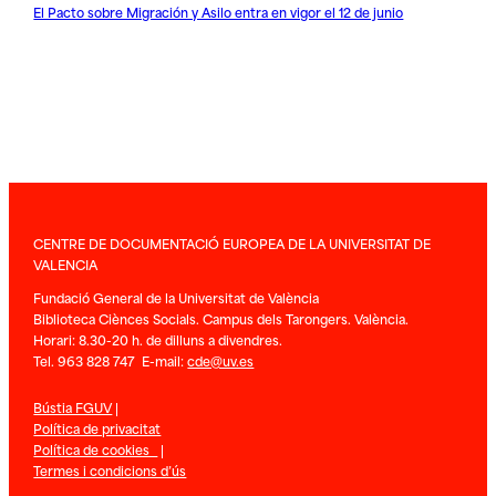
El Pacto sobre Migración y Asilo entra en vigor el 12 de junio
CENTRE DE DOCUMENTACIÓ EUROPEA DE LA UNIVERSITAT DE
VALENCIA
Fundació General de la Universitat de València
Biblioteca Ciènces Socials. Campus dels Tarongers. València.
Horari: 8.30-20 h. de dilluns a divendres.
Tel. 963 828 747 E-mail:
cde@uv.es
Bústia FGUV
|
Política de privacitat
Política de cookies
|
Termes i condicions d’ús