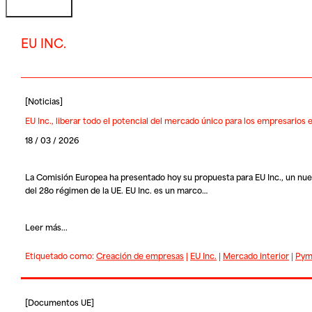
EU INC.
[
Noticias
]
EU Inc., liberar todo el potencial del mercado único para los empresarios
18 / 03 / 2026
La Comisión Europea ha presentado hoy su propuesta para
EU Inc
., un nu
del 28o régimen de la UE. EU Inc. es un marco…
Leer más...
Etiquetado como:
Creación de empresas
|
EU Inc.
|
Mercado interior
|
Pym
[
Documentos UE
]