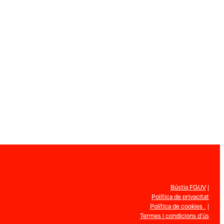
Bústia FGUV
|
Política de privacitat
Política de cookies
|
Termes i condicions d’ús