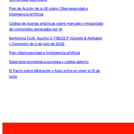
Plan de Acción de la UE sobre Ciberseguridad e
Inteligencia Artificial
Código de buenas prácticas sobre marcado y etiquetado
de contenidos generados por IA
Sentencia TJUE. Asunto C-738/22 P (Google & Alphabet
v Comisión) de 2 de julio de 2026
Plan ciberseguridad e inteligencia artificial
Soberanía tecnológica europea y código abierto
El Pacto sobre Migración y Asilo entra en vigor el 12 de
junio