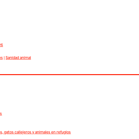
26
es
|
Sanidad animal
es
s, gatos callejeros y animales en refugios