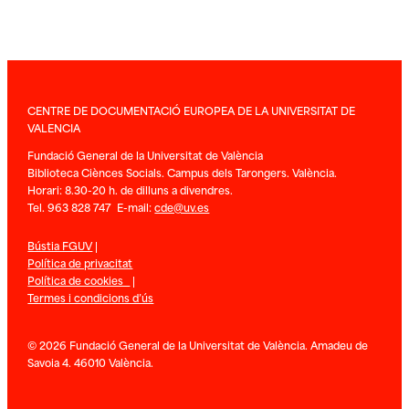
CENTRE DE DOCUMENTACIÓ EUROPEA DE LA UNIVERSITAT DE
VALENCIA
Fundació General de la Universitat de València
Biblioteca Ciènces Socials. Campus dels Tarongers. València.
Horari: 8.30-20 h. de dilluns a divendres.
Tel. 963 828 747 E-mail:
cde@uv.es
Bústia FGUV
|
Política de privacitat
Política de cookies
|
Termes i condicions d’ús
© 2026 Fundació General de la Universitat de València. Amadeu de
Savoia 4. 46010 València.