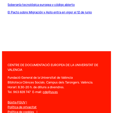
Soberanía tecnológica europea y código abierto
El Pacto sobre Migración y Asilo entra en vigor el 12 de junio
CENTRE DE DOCUMENTACIÓ EUROPEA DE LA UNIVERSITAT DE
VALENCIA
Fundació General de la Universitat de València
Biblioteca Ciènces Socials. Campus dels Tarongers. València.
Horari: 8.30-20 h. de dilluns a divendres.
Tel. 963 828 747 E-mail:
cde@uv.es
Bústia FGUV
|
Política de privacitat
Política de cookies
|