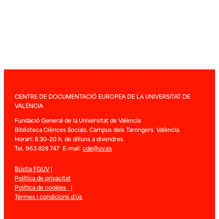
CENTRE DE DOCUMENTACIÓ EUROPEA DE LA UNIVERSITAT DE
VALENCIA
Fundació General de la Universitat de València
Biblioteca Ciènces Socials. Campus dels Tarongers. València.
Horari: 8.30-20 h. de dilluns a divendres.
Tel. 963 828 747 E-mail:
cde@uv.es
Bústia FGUV
|
Política de privacitat
Política de cookies
|
Termes i condicions d’ús