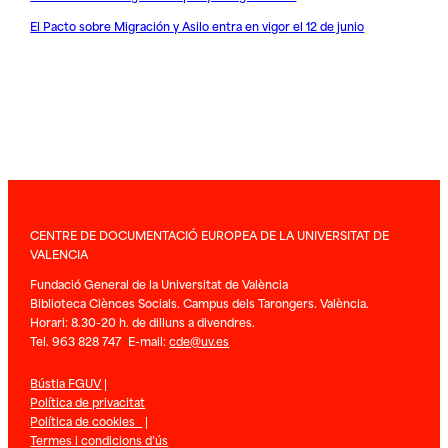
El Pacto sobre Migración y Asilo entra en vigor el 12 de junio
CENTRE DE DOCUMENTACIÓ EUROPEA DE LA UNIVERSITAT DE
VALENCIA
Fundació General de la Universitat de València
Biblioteca Ciènces Socials. Campus dels Tarongers. València.
Horari: 8.30-20 h. de dilluns a divendres.
Tel. 963 828 747 E-mail:
cde@uv.es
Bústia FGUV
|
Política de privacitat
Política de cookies
|
Termes i condicions d’ús