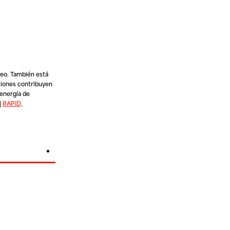
neo. También está
ciones contribuyen
 energía de
|
RAPID,