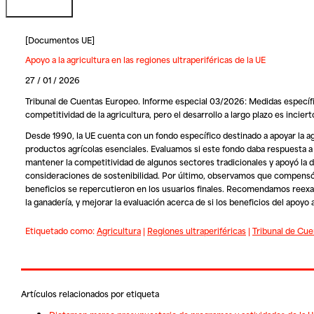
[
Documentos UE
]
Apoyo a la agricultura en las regiones ultraperiféricas de la UE
27 / 01 / 2026
Tribunal de Cuentas Europeo. Informe especial 03/2026: Medidas específica
competitividad de la agricultura, pero el desarrollo a largo plazo es inciert
Desde 1990, la UE cuenta con un fondo específico destinado a apoyar la agr
productos agrícolas esenciales. Evaluamos si este fondo daba respuesta a 
mantener la competitividad de algunos sectores tradicionales y apoyó la di
consideraciones de sostenibilidad. Por último, observamos que compensó pa
beneficios se repercutieron en los usuarios finales. Recomendamos reexamin
la ganadería, y mejorar la evaluación acerca de si los beneficios del apoyo 
Etiquetado como:
Agricultura
|
Regiones ultraperiféricas
|
Tribunal de Cu
Artículos relacionados por etiqueta