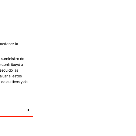
mantener la
l suministro de
e contribuyó a
escuidó las
luar si estos
 de cultivos y de