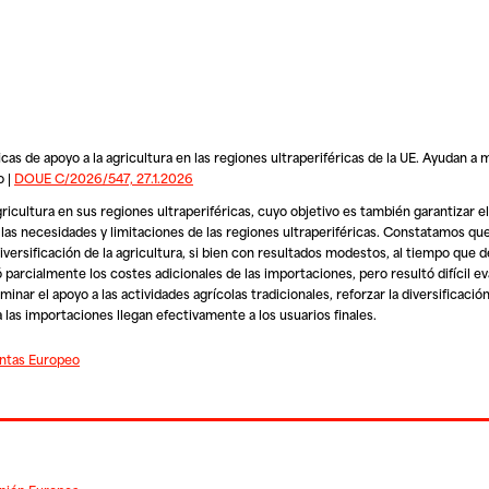
s de apoyo a la agricultura en las regiones ultraperiféricas de la UE. Ayudan a 
o |
DOUE C/2026/547, 27.1.2026
icultura en sus regiones ultraperiféricas, cuyo objetivo es también garantizar e
las necesidades y limitaciones de las regiones ultraperiféricas. Constatamos qu
versificación de la agricultura, si bien con resultados modestos, al tiempo que d
rcialmente los costes adicionales de las importaciones, pero resultó difícil eva
ar el apoyo a las actividades agrícolas tradicionales, reforzar la diversificación
a las importaciones llegan efectivamente a los usuarios finales.
entas Europeo