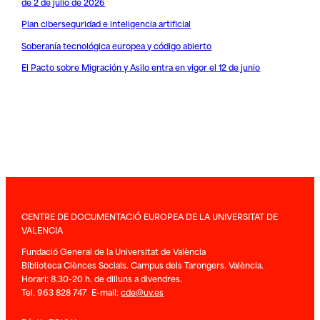
de 2 de julio de 2026
Plan ciberseguridad e inteligencia artificial
Soberanía tecnológica europea y código abierto
El Pacto sobre Migración y Asilo entra en vigor el 12 de junio
CENTRE DE DOCUMENTACIÓ EUROPEA DE LA UNIVERSITAT DE
VALENCIA
Fundació General de la Universitat de València
Biblioteca Ciènces Socials. Campus dels Tarongers. València.
Horari: 8.30-20 h. de dilluns a divendres.
Tel. 963 828 747 E-mail:
cde@uv.es