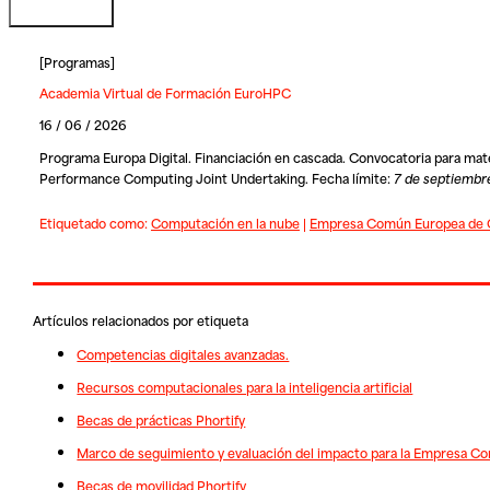
[
Programas
]
Academia Virtual de Formación EuroHPC
16 / 06 / 2026
Programa Europa Digital. Financiación en cascada. Convocatoria para ma
Performance Computing Joint Undertaking. Fecha límite:
7 de septiembr
Etiquetado como:
Computación en la nube
|
Empresa Común Europea de 
Artículos relacionados por etiqueta
Competencias digitales avanzadas.
Recursos computacionales para la inteligencia artificial
Becas de prácticas Phortify
Marco de seguimiento y evaluación del impacto para la Empresa C
Becas de movilidad Phortify