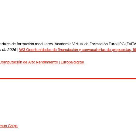
teriales de formación modulares. Academia Virtual de Formación EuroHPC (EVITA
e de 2026
|
W3 Oportunidades de financiación y convocatorias de propuestas, 16
Computación de Alto Rendimiento
|
Europa digital
omún Chips