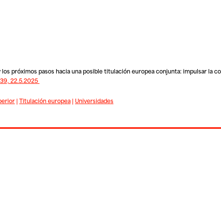
y los próximos pasos hacia una posible titulación europea conjunta: impulsar la c
9, 22.5.2025
erior
|
Titulación europea
|
Universidades