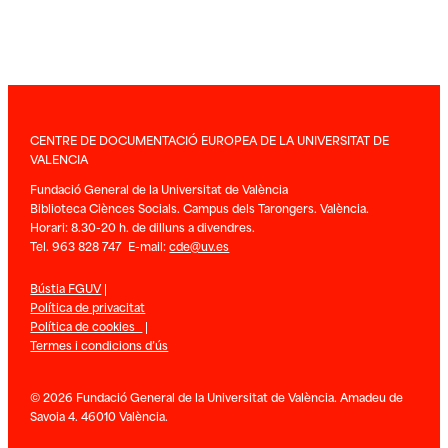
CENTRE DE DOCUMENTACIÓ EUROPEA DE LA UNIVERSITAT DE
VALENCIA
Fundació General de la Universitat de València
Biblioteca Ciènces Socials. Campus dels Tarongers. València.
Horari: 8.30-20 h. de dilluns a divendres.
Tel. 963 828 747 E-mail:
cde@uv.es
Bústia FGUV
|
Política de privacitat
Política de cookies
|
Termes i condicions d’ús
© 2026 Fundació General de la Universitat de València. Amadeu de
Savoia 4. 46010 València.