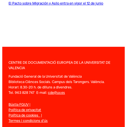
El Pacto sobre Migración y Asilo entra en vigor el 12 de junio
CENTRE DE DOCUMENTACIÓ EUROPEA DE LA UNIVERSITAT DE
VALENCIA
Fundació General de la Universitat de València
Biblioteca Ciènces Socials. Campus dels Tarongers. València.
Horari: 8.30-20 h. de dilluns a divendres.
Tel. 963 828 747 E-mail:
cde@uv.es
Bústia FGUV
|
Política de privacitat
Política de cookies
|
Termes i condicions d’ús